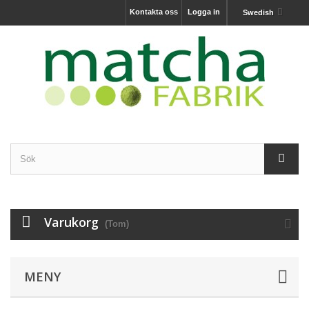
Kontakta oss
Logga in
Swedish
Varukorg
(Tom)
MENY