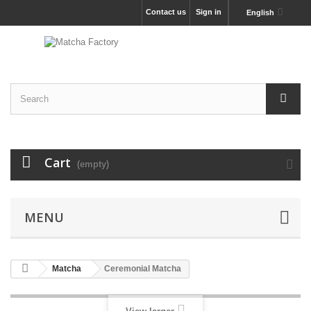
Contact us
Sign in
English
Cart
(empty)
MENU
Matcha
Ceremonial Matcha